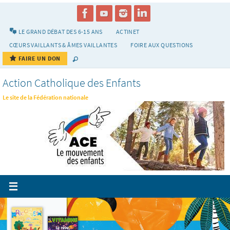
Passer
vers
le
LE GRAND DÉBAT DES 6-15 ANS
ACTINET
contenu
CŒURS VAILLANTS & ÂMES VAILLANTES
FOIRE AUX QUESTIONS
FAIRE UN DON
Action Catholique des Enfants
Le site de la Fédération nationale