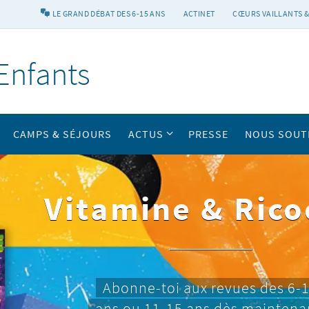
LE GRAND DÉBAT DES 6-15 ANS
ACTINET
CŒURS VAILLANTS &
Enfants
CAMPS & SÉJOURS
ACTUS
PRESSE
NOUS SOUT
Vitamine & Rico
Abonne-toi aux revues des 6-
ans ou 11-15 ans dès maintena