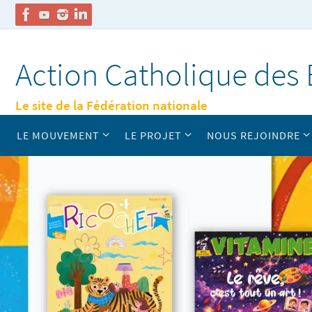
Passer
vers
Action Catholique des 
le
contenu
Le site de la Fédération nationale
Passer
LE MOUVEMENT
LE PROJET
NOUS REJOINDRE
vers
le
contenu