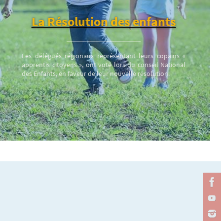
La Résolution des enfants
Les délégués régionaux représentant leurs copains «
apprentis citoyens », ont voté lors du conseil National
des Enfants, en faveur de leur nouvelle résolution.