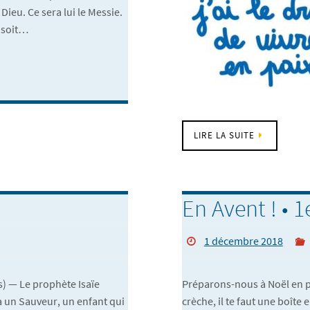
Dieu. Ce sera lui le Messie.
x soit…
LIRE LA SUITE
En Avent ! • 
1 décembre 2018
) — Le prophète Isaïe
Préparons-nous à Noël en p
a un Sauveur, un enfant qui
crèche, il te faut une boît