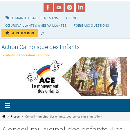
Passer
vers
le
LE GRAND DÉBAT DES 6-15 ANS
ACTINET
contenu
CŒURS VAILLANTS & ÂMES VAILLANTES
FOIRE AUX QUESTIONS
FAIRE UN DON
Action Catholique des Enfants
Le site de la Fédération nationale
Home
Presse
Conseil municipal des enfants. Les jeunes élus s’installent
Conseil municipal des enfants. Les