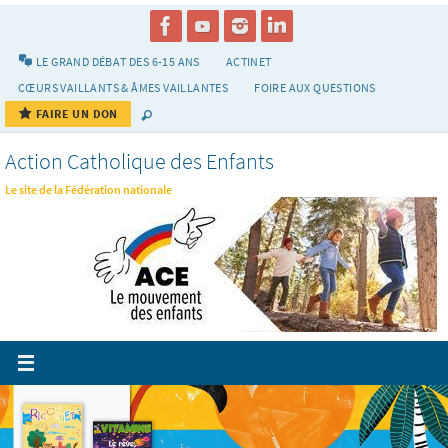
Passer
vers
le
LE GRAND DÉBAT DES 6-15 ANS
ACTINET
contenu
CŒURS VAILLANTS & ÂMES VAILLANTES
FOIRE AUX QUESTIONS
FAIRE UN DON
Action Catholique des Enfants
Le site de la Fédération nationale