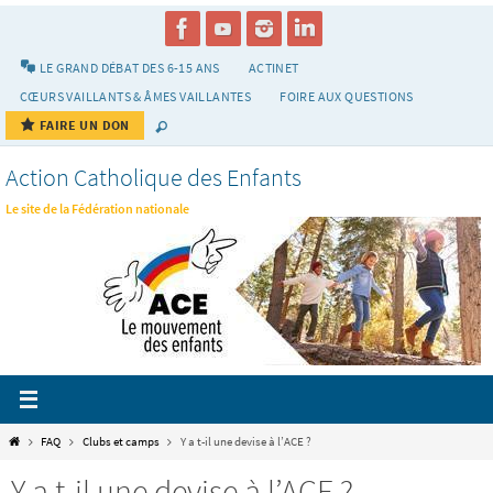
Passer
vers
le
LE GRAND DÉBAT DES 6-15 ANS
ACTINET
contenu
CŒURS VAILLANTS & ÂMES VAILLANTES
FOIRE AUX QUESTIONS
FAIRE UN DON
Action Catholique des Enfants
Le site de la Fédération nationale
Home
FAQ
Clubs et camps
Y a t-il une devise à l’ACE ?
Y a t-il une devise à l’ACE ?