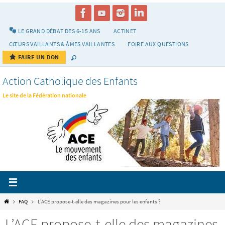
Passer
vers
le
LE GRAND DÉBAT DES 6-15 ANS
ACTINET
contenu
CŒURS VAILLANTS & ÂMES VAILLANTES
FOIRE AUX QUESTIONS
FAIRE UN DON
Action Catholique des Enfants
Le site de la Fédération nationale
Home
FAQ
L’ACE propose-t-elle des magazines pour les enfants ?
L’ACE propose-t-elle des magazines