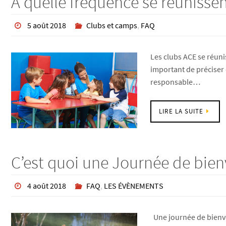
A quelle fréquence se réunissen
5 août 2018
Clubs et camps
,
FAQ
Les clubs ACE se réuni
important de préciser 
responsable…
LIRE LA SUITE
C’est quoi une Journée de bie
4 août 2018
FAQ
,
LES ÉVÈNEMENTS
Une journée de bienve