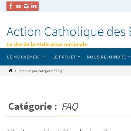
Passer
vers
Action Catholique des 
le
contenu
Le site de la Fédération nationale
Passer
LE MOUVEMENT
LE PROJET
NOUS REJOINDRE
vers
le
contenu
Home
Archive par catégorie "FAQ"
Catégorie :
FAQ