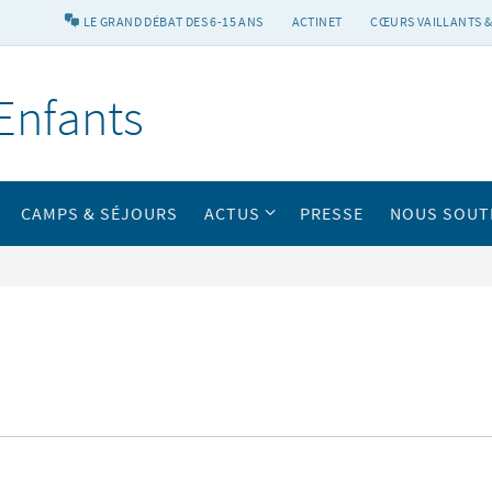
LE GRAND DÉBAT DES 6-15 ANS
ACTINET
CŒURS VAILLANTS &
Enfants
CAMPS & SÉJOURS
ACTUS
PRESSE
NOUS SOUT