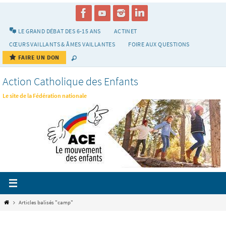
Passer
vers
le
LE GRAND DÉBAT DES 6-15 ANS
ACTINET
contenu
CŒURS VAILLANTS & ÂMES VAILLANTES
FOIRE AUX QUESTIONS
FAIRE UN DON
Action Catholique des Enfants
Le site de la Fédération nationale
Home
Articles balisés "camp"