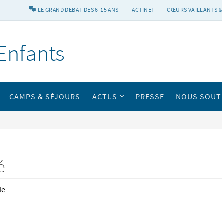
LE GRAND DÉBAT DES 6-15 ANS
ACTINET
CŒURS VAILLANTS &
Enfants
CAMPS & SÉJOURS
ACTUS
PRESSE
NOUS SOUT
é
le