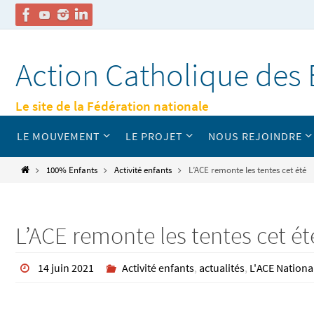
Passer
vers
Action Catholique des 
le
contenu
Le site de la Fédération nationale
Passer
LE MOUVEMENT
LE PROJET
NOUS REJOINDRE
vers
le
contenu
Home
100% Enfants
Activité enfants
L’ACE remonte les tentes cet été
L’ACE remonte les tentes cet ét
14 juin 2021
Activité enfants
,
actualités
,
L'ACE Nationa