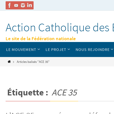
Passer
vers
Action Catholique des 
le
contenu
Le site de la Fédération nationale
Passer
LE MOUVEMENT
LE PROJET
NOUS REJOINDRE
vers
le
contenu
Home
Articles balisés "ACE 35"
Étiquette :
ACE 35