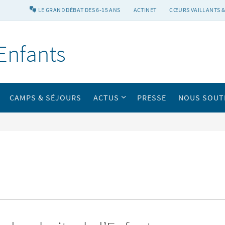
LE GRAND DÉBAT DES 6-15 ANS
ACTINET
CŒURS VAILLANTS &
Enfants
CAMPS & SÉJOURS
ACTUS
PRESSE
NOUS SOUT