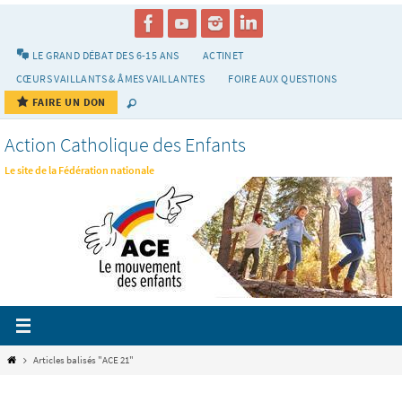
Passer
vers
le
LE GRAND DÉBAT DES 6-15 ANS
ACTINET
contenu
CŒURS VAILLANTS & ÂMES VAILLANTES
FOIRE AUX QUESTIONS
FAIRE UN DON
Action Catholique des Enfants
Le site de la Fédération nationale
Home
Articles balisés "ACE 21"