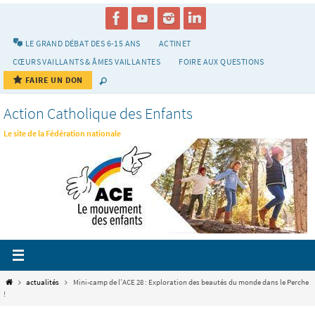
Passer
vers
le
LE GRAND DÉBAT DES 6-15 ANS
ACTINET
contenu
CŒURS VAILLANTS & ÂMES VAILLANTES
FOIRE AUX QUESTIONS
FAIRE UN DON
Action Catholique des Enfants
Le site de la Fédération nationale
Home
actualités
Mini-camp de l’ACE 28 : Exploration des beautés du monde dans le Perche
!