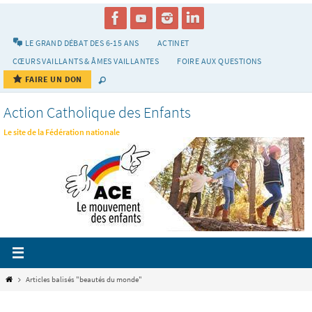
Passer
vers
le
LE GRAND DÉBAT DES 6-15 ANS
ACTINET
contenu
CŒURS VAILLANTS & ÂMES VAILLANTES
FOIRE AUX QUESTIONS
FAIRE UN DON
Action Catholique des Enfants
Le site de la Fédération nationale
Home
Articles balisés "beautés du monde"