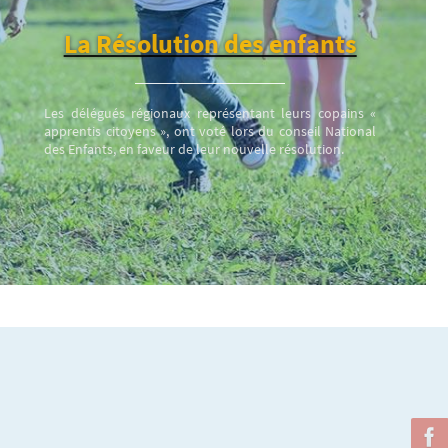
La Résolution des enfants
Les délégués régionaux représentant leurs copains «
apprentis citoyens », ont voté lors du conseil National
des Enfants, en faveur de leur nouvelle résolution.