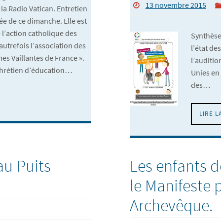
13 novembre 2015
e la Radio Vatican. Entretien
tée de ce dimanche. Elle est
 l’action catholique des
Synthèse 
autrefois l’association des
l’état de
mes Vaillantes de France ».
l’auditio
hrétien d’éducation…
Unies en
des…
LIRE L
au Puits
Les enfants d
le Manifeste p
Archevêque.