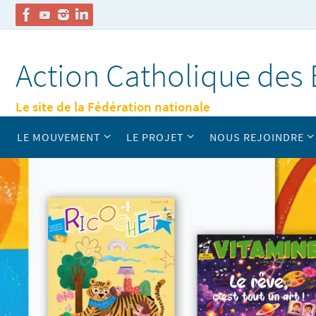
Passer
vers
Action Catholique des 
le
contenu
Le site de la Fédération nationale
Passer
LE MOUVEMENT
LE PROJET
NOUS REJOINDRE
vers
le
contenu