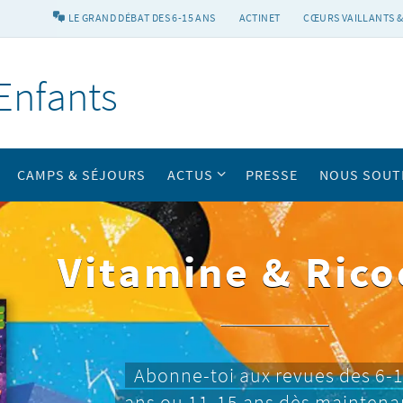
LE GRAND DÉBAT DES 6-15 ANS
ACTINET
CŒURS VAILLANTS &
Enfants
CAMPS & SÉJOURS
ACTUS
PRESSE
NOUS SOUT
Vitamine & Rico
Abonne-toi aux revues des 6-
ans ou 11-15 ans dès maintena