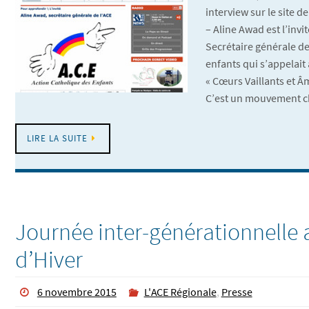
interview sur le site d
– Aline Awad est l’invi
Secrétaire générale de
enfants qui s’appelait 
« Cœurs Vaillants et Â
C’est un mouvement c
LIRE LA SUITE
Journée inter-générationnelle 
d’Hiver
6 novembre 2015
L'ACE Régionale
,
Presse