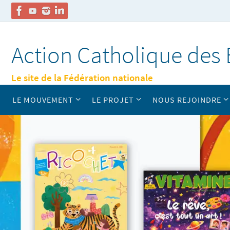
Passer
vers
Action Catholique des 
le
contenu
Le site de la Fédération nationale
Passer
LE MOUVEMENT
LE PROJET
NOUS REJOINDRE
vers
le
contenu