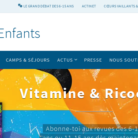
LE GRAND DÉBAT DES 6-15 ANS
ACTINET
CŒURS VAILLANTS &
Enfants
CAMPS & SÉJOURS
ACTUS
PRESSE
NOUS SOUT
Vitamine & Rico
Abonne-toi aux revues des 6-
ans ou 11-15 ans dès maintena