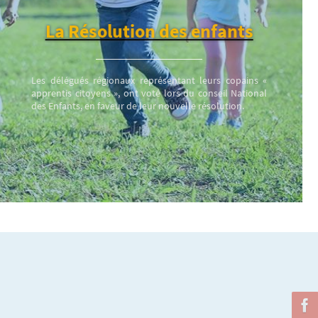
La Résolution des enfants
Les délégués régionaux représentant leurs copains «
apprentis citoyens », ont voté lors du conseil National
des Enfants, en faveur de leur nouvelle résolution.