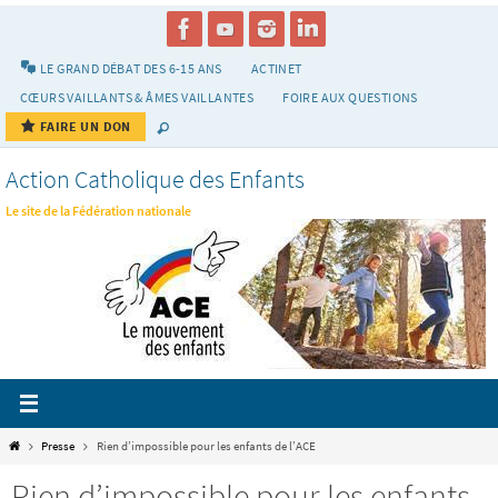
Passer
vers
le
LE GRAND DÉBAT DES 6-15 ANS
ACTINET
contenu
CŒURS VAILLANTS & ÂMES VAILLANTES
FOIRE AUX QUESTIONS
FAIRE UN DON
Action Catholique des Enfants
Le site de la Fédération nationale
Home
Presse
Rien d’impossible pour les enfants de l’ACE
Rien d’impossible pour les enfants