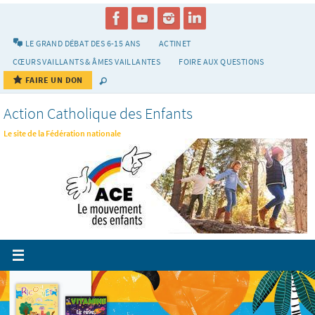
Passer
vers
le
LE GRAND DÉBAT DES 6-15 ANS
ACTINET
contenu
CŒURS VAILLANTS & ÂMES VAILLANTES
FOIRE AUX QUESTIONS
FAIRE UN DON
Action Catholique des Enfants
Le site de la Fédération nationale