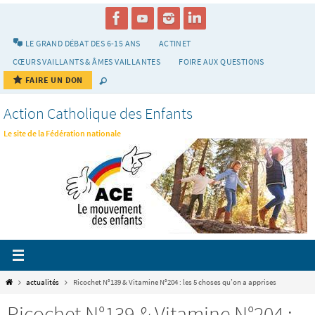
Passer
vers
le
LE GRAND DÉBAT DES 6-15 ANS
ACTINET
contenu
CŒURS VAILLANTS & ÂMES VAILLANTES
FOIRE AUX QUESTIONS
FAIRE UN DON
Action Catholique des Enfants
Le site de la Fédération nationale
Home
actualités
Ricochet N°139 & Vitamine N°204 : les 5 choses qu’on a apprises
Ricochet N°139 & Vitamine N°204 :