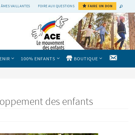
 ÂMES VAILLANTES
FOIRE AUX QUESTIONS
FAIRE UN DON
CONTAC
ENIR
100% ENFANTS
BOUTIQUE
veloppement des enfants