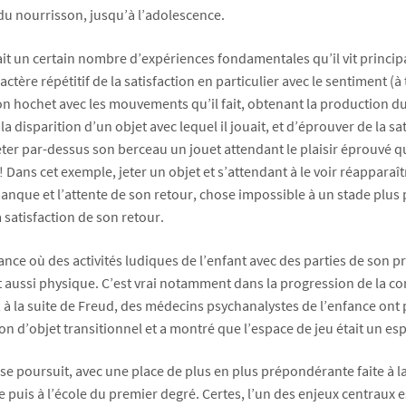
du nourrisson, jusqu’à l’adolescence.
ait un certain nombre d’expériences fondamentales qu’il vit princip
actère répétitif de la satisfaction en particulier avec le sentiment (à
n hochet avec les mouvements qu’il fait, obtenant la production du s
 disparition d’un objet avec lequel il jouait, et d’éprouver de la sat
 jeter par-dessus son berceau un jouet attendant le plaisir éprouvé q
n ! Dans cet exemple, jeter un objet et s’attendant à le voir réappar
nque et l’attente de son retour, chose impossible à un stade plus pr
 satisfaction de son retour.
fance où des activités ludiques de l’enfant avec des parties de son 
si physique. C’est vrai notamment dans la progression de la consci
ue, à la suite de Freud, des médecins psychanalystes de l’enfance 
on d’objet transitionnel et a montré que l’espace de jeu était un esp
 poursuit, avec une place de plus en plus prépondérante faite à la s
e puis à l’école du premier degré. Certes, l’un des enjeux centraux 