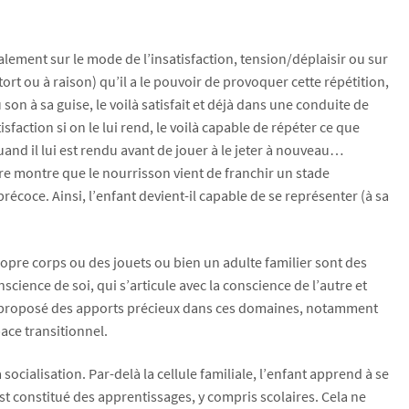
alement sur le mode de l’insatisfaction, tension/déplaisir ou sur
 tort ou à raison) qu’il a le pouvoir de provoquer cette répétition,
on à sa guise, le voilà satisfait et déjà dans une conduite de
isfaction si on le lui rend, le voilà capable de répéter ce que
uand il lui est rendu avant de jouer à le jeter à nouveau…
aître montre que le nourrisson vient de franchir un stade
écoce. Ainsi, l’enfant devient-il capable de se représenter (à sa
propre corps ou des jouets ou bien un adulte familier sont des
ence de soi, qui s’articule avec la conscience de l’autre et
ont proposé des apports précieux dans ces domaines, notamment
ace transitionnel.
ocialisation. Par-delà la cellule familiale, l’enfant apprend à se
est constitué des apprentissages, y compris scolaires. Cela ne