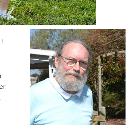
 !
n
er
t