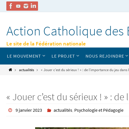
Passer
vers
Action Catholique des 
le
contenu
Le site de la Fédération nationale
Passer
LE MOUVEMENT
LE PROJET
NOUS REJOINDRE
vers
le
contenu
Home
actualités
« Jouer c’est du sérieux ! » : de l’importance du jeu dan
« Jouer c’est du sérieux ! » : 
9 janvier 2023
actualités
,
Psychologie et Pédagogie