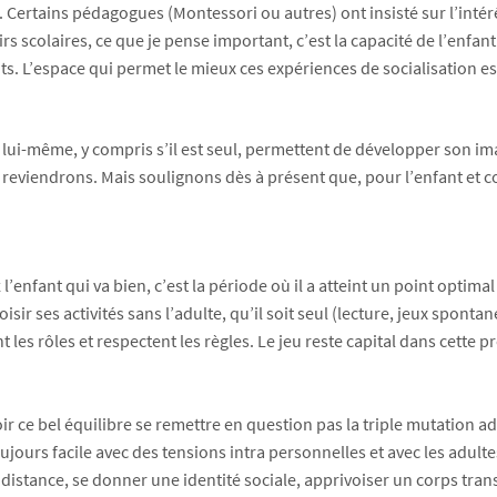
. Certains pédagogues (Montessori ou autres) ont insisté sur l’intér
irs scolaires, ce que je pense important, c’est la capacité de l’enfa
nts. L’espace qui permet le mieux ces expériences de socialisation est 
à lui-même, y compris s’il est seul, permettent de développer son i
s y reviendrons. Mais soulignons dès à présent que, pour l’enfant et
’enfant qui va bien, c’est la période où il a atteint un point optimal
choisir ses activités sans l’adulte, qu’il soit seul (lecture, jeux sp
nt les rôles et respectent les règles. Le jeu reste capital dans cett
oir ce bel équilibre se remettre en question pas la triple mutation 
 toujours facile avec des tensions intra personnelles et avec les adu
» distance, se donner une identité sociale, apprivoiser un corps tr