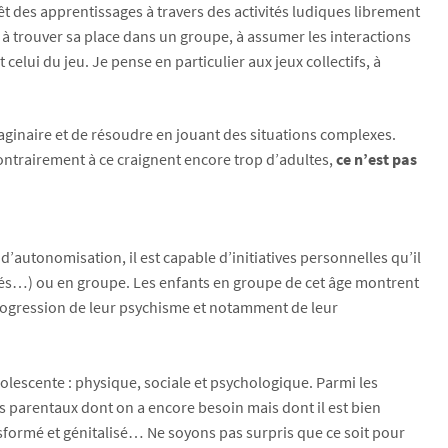
êt des apprentissages à travers des activités ludiques librement
nt à trouver sa place dans un groupe, à assumer les interactions
celui du jeu. Je pense en particulier aux jeux collectifs, à
maginaire et de résoudre en jouant des situations complexes.
 contrairement à ce craignent encore trop d’adultes,
ce n’est pas
 d’autonomisation, il est capable d’initiatives personnelles qu’il
ontanés…) ou en groupe. Les enfants en groupe de cet âge montrent
e progression de leur psychisme et notamment de leur
adolescente : physique, sociale et psychologique. Parmi les
ltes parentaux dont on a encore besoin mais dont il est bien
ansformé et génitalisé… Ne soyons pas surpris que ce soit pour