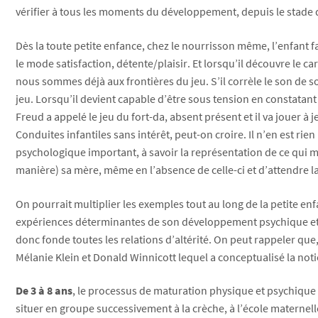
vérifier à tous les moments du développement, depuis le stade 
Dès la toute petite enfance, chez le nourrisson même, l’enfant f
le mode satisfaction, détente/plaisir. Et lorsqu’il découvre le car
nous sommes déjà aux frontières du jeu. S’il corrèle le son de so
jeu. Lorsqu’il devient capable d’être sous tension en constatant la
Freud a appelé le jeu du fort-da, absent présent et il va jouer à
Conduites infantiles sans intérêt, peut-on croire. Il n’en est rie
psychologique important, à savoir la représentation de ce qui ma
manière) sa mère, même en l’absence de celle-ci et d’attendre la
On pourrait multiplier les exemples tout au long de la petite en
expériences déterminantes de son développement psychique et aus
donc fonde toutes les relations d’altérité. On peut rappeler q
Mélanie Klein et Donald Winnicott lequel a conceptualisé la noti
De 3 à 8 ans
, le processus de maturation physique et psychique se
situer en groupe successivement à la crèche, à l’école maternell