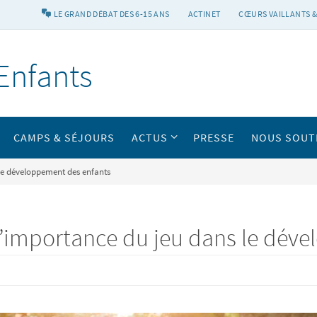
LE GRAND DÉBAT DES 6-15 ANS
ACTINET
CŒURS VAILLANTS &
Enfants
CAMPS & SÉJOURS
ACTUS
PRESSE
NOUS SOUT
s le développement des enfants
de l’importance du jeu dans le dé