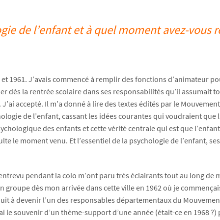
e de l’enfant et à quel moment avez-vous re
0 et 1961. J’avais commencé à remplir des fonctions d’animateur pou
 dès la rentrée scolaire dans ses responsabilités qu’il assumait t
e. J’ai accepté. Il m’a donné à lire des textes édités par le Mouveme
ychologie de l’enfant, cassant les idées courantes qui voudraient que
chologique des enfants et cette vérité centrale qui est que l’enfant
e le moment venu. Et l’essentiel de la psychologie de l’enfant, ses 
ntrevu pendant la colo m’ont paru très éclairants tout au long de 
 un groupe dès mon arrivée dans cette ville en 1962 où je commença
uit à devenir l’un des responsables départementaux du Mouvement q
 J’ai le souvenir d’un thème-support d’une année (était-ce en 1968 ?