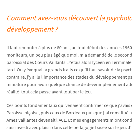
Comment avez-vous découvert la psychologi
développement ?
Il faut remonter à plus de 60 ans, au tout début des années 196
moniteurs, un peu plus âgé que moi, m’a demandé de le seconder
paroissial des Cœurs Vaillants. J’étais alors lycéen en Terminal
tard. On y évoquait à grands traits ce qu’il faut savoir de la ps
contraire, j’y ai lu l’importance des stades du développement psy
miniature pour avoir quelque chance de devenir pleinement adult
réalité, tout cela passe avant tout par le jeu.
Ces points fondamentaux qui venaient confirmer ce que j’avais e
Paroisse niçoise, puis ceux de Bordeaux puisque j’ai constitué
Ames Vaillantes devenait l’ACE. Et mes engagements m’ont cond
suis investi avec plaisir dans cette pédagogie basée sur le jeu.