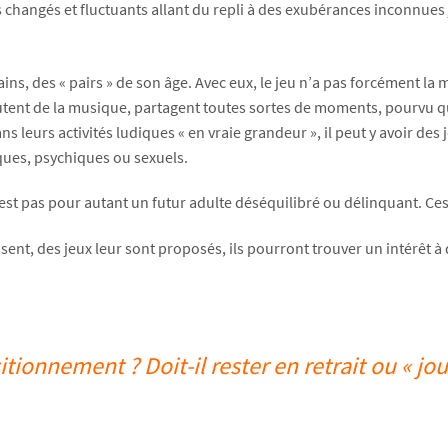
és et fluctuants allant du repli à des exubérances inconnues jusqu’
ains, des « pairs » de son âge. Avec eux, le jeu n’a pas forcément la 
écoutent de la musique, partagent toutes sortes de moments, pourvu 
s leurs activités ludiques « en vraie grandeur », il peut y avoir des
ques, psychiques ou sexuels.
est pas pour autant un futur adulte déséquilibré ou délinquant. Ces
sissent, des jeux leur sont proposés, ils pourront trouver un intérêt 
itionnement ? Doit-il rester en retrait ou « joue