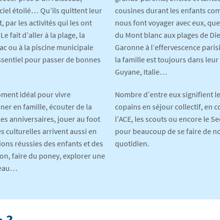
ciel étoilé… Qu’ils quittent leur
cousines durant les enfants com
 par les activités qui les ont
nous font voyager avec eux, qu
fait d’aller à la plage, la
du Mont blanc aux plages de Di
lac ou à la piscine municipale
Garonne à l’effervescence paris
ssentiel pour passer de bonnes
la famille est toujours dans leur
Guyane, Italie…
oment idéal pour vivre
Nombre d’entre eux signifient l
iner en famille, écouter de la
copains en séjour collectif, en
 les anniversaires, jouer au foot
l’ACE, les scouts ou encore le S
s culturelles arrivent aussi en
pour beaucoup de se faire de n
ions réussies des enfants et des
quotidien.
tion, faire du poney, explorer une
ateau…