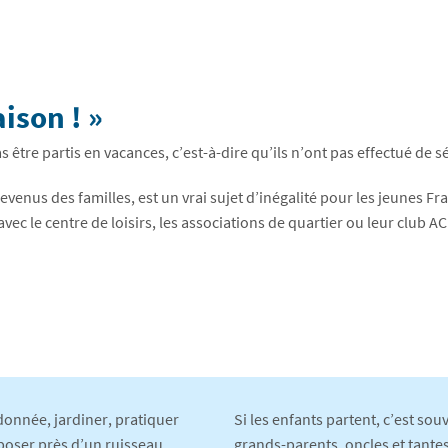
aison ! »
as être partis en vacances, c’est-à-dire qu’ils n’ont pas effectué de
venus des familles, est un vrai sujet d’inégalité pour les jeunes Fr
 avec le centre de loisirs, les associations de quartier ou leur club AC
.
donnée, jardiner, pratiquer
Si les enfants partent, c’est sou
 poser près d’un ruisseau,
grands-parents, oncles et tantes