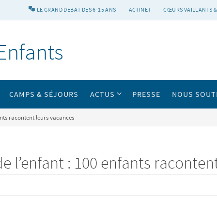
LE GRAND DÉBAT DES 6-15 ANS
ACTINET
CŒURS VAILLANTS &
Enfants
CAMPS & SÉJOURS
ACTUS
PRESSE
NOUS SOUT
ants racontent leurs vacances
de l’enfant : 100 enfants raconten