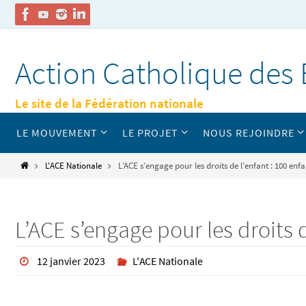
Passer
vers
Action Catholique des 
le
contenu
Le site de la Fédération nationale
Passer
LE MOUVEMENT
LE PROJET
NOUS REJOINDRE
vers
le
contenu
Home
L'ACE Nationale
L’ACE s’engage pour les droits de l’enfant : 100 enf
L’ACE s’engage pour les droits 
12 janvier 2023
L'ACE Nationale