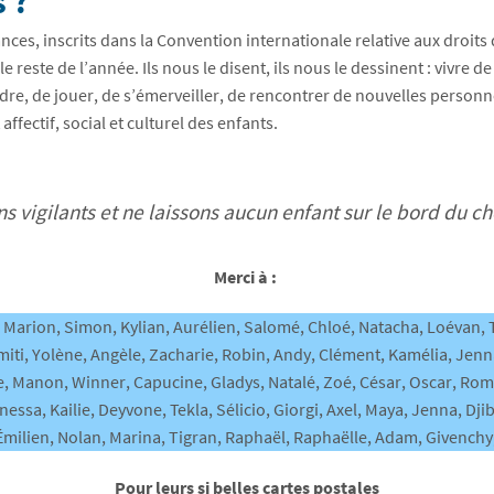
 ?
ances, inscrits dans la Convention internationale relative aux droits 
 reste de l’année. Ils nous le disent, ils nous le dessinent : vivre 
re, de jouer, de s’émerveiller, de rencontrer de nouvelles personne
ffectif, social et culturel des enfants.
s vigilants et ne laissons aucun enfant sur le bord du c
Merci à :
te, Marion, Simon, Kylian, Aurélien, Salomé, Chloé, Natacha, Loévan,
aïmiti, Yolène, Angèle, Zacharie, Robin, Andy, Clément, Kamélia, Jenn
e, Manon, Winner, Capucine, Gladys, Natalé, Zoé, César, Oscar, Romi
nessa, Kailie, Deyvone, Tekla, Sélicio, Giorgi, Axel, Maya, Jenna, Djib
, Émilien, Nolan, Marina, Tigran, Raphaël, Raphaëlle, Adam, Givench
Pour leurs si belles cartes postales