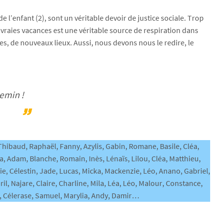
de l’enfant (2), sont un véritable devoir de justice sociale. Trop
de vraies vacances est une véritable source de respiration dans
s, de nouveaux lieux. Aussi, nous devons nous le redire, le
hemin !
 Thibaud, Raphaël, Fanny, Azylis, Gabin, Romane, Basile, Cléa,
a, Adam, Blanche, Romain, Inès, Lénaïs, Lilou, Cléa, Matthieu,
e, Célestin, Jade, Lucas, Micka, Mackenzie, Léo, Anano, Gabriel,
ril, Najare, Claire, Charline, Mila, Léa, Léo, Malour, Constance,
y, Célerase, Samuel, Marylia, Andy, Damir…