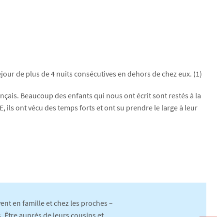
 séjour de plus de 4 nuits consécutives en dehors de chez eux. (1)
ançais. Beaucoup des enfants qui nous ont écrit sont restés à la
E, ils ont vécu des temps forts et ont su prendre le large à leur
vent en famille et chez les proches –
. Être auprès de leurs cousins et