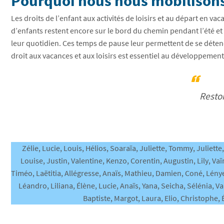
Pourquoi nous nous mobilisons
Les droits de l’enfant aux activités de loisirs et au départ en vac
d’enfants restent encore sur le bord du chemin pendant l’été et le
leur quotidien. Ces temps de pause leur permettent de se détend
droit aux vacances et aux loisirs est essentiel au développement a
Reston
Zélie, Lucie, Louis, Hélios, Soaraïa, Juliette, Tommy, Juliet
Louise, Justin, Valentine, Kenzo, Corentin, Augustin, Lily, V
Timéo, Laëtitia, Allégresse, Anaïs, Mathieu, Damien, Coné, Lény
Léandro, Liliana, Élène, Lucie, Anaïs, Yana, Seicha, Sélénia, Va
Baptiste, Margot, Laura, Elio, Christophe