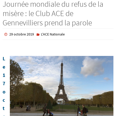
Journée mondiale du refus de la
misère : le Club ACE de
Gennevilliers prend la parole
29 octobre 2019
L'ACE Nationale
L
e
1
7
o
c
t