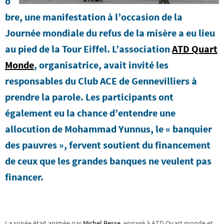
o
bre, une manifestation à l’occasion de la
Journée mondiale du refus de la misère a eu lieu
au pied de la Tour Eiffel. L’association
ATD Quart
Monde
, organisatrice, avait invité les
responsables du Club ACE de Gennevilliers à
prendre la parole. Les participants ont
également eu la chance d’entendre une
allocution de Mohammad Yunnus, le « banquier
des pauvres », fervent soutient du financement
de ceux que les grandes banques ne veulent pas
financer.
La soirée était animée par
Michel Besse
, engagé à ATD Quart monde et