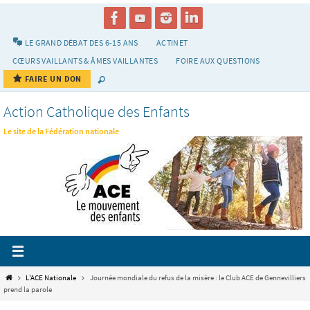
Passer
vers
le
LE GRAND DÉBAT DES 6-15 ANS
ACTINET
contenu
CŒURS VAILLANTS & ÂMES VAILLANTES
FOIRE AUX QUESTIONS
FAIRE UN DON
Action Catholique des Enfants
Le site de la Fédération nationale
Home
L'ACE Nationale
Journée mondiale du refus de la misère : le Club ACE de Gennevilliers
prend la parole