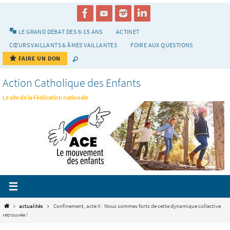
Passer
vers
le
LE GRAND DÉBAT DES 6-15 ANS
ACTINET
contenu
CŒURS VAILLANTS & ÂMES VAILLANTES
FOIRE AUX QUESTIONS
FAIRE UN DON
Action Catholique des Enfants
Le site de la Fédération nationale
Home
actualités
Confinement, acte II : Nous sommes forts de cette dynamique collective
retrouvée !