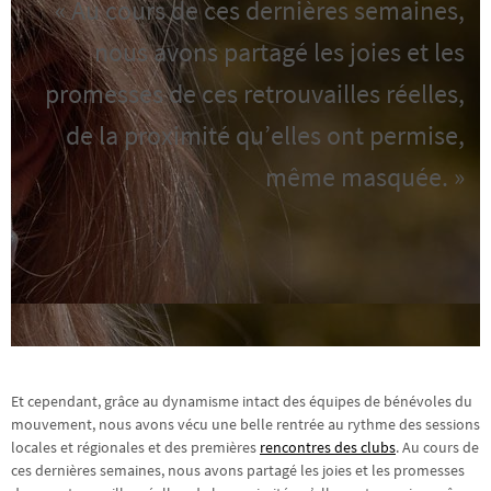
« Au cours de ces dernières semaines,
nous avons partagé les joies et les
promesses de ces retrouvailles réelles,
de la proximité qu’elles ont permise,
même masquée. »
Et cependant, grâce au dynamisme intact des équipes de bénévoles du
mouvement, nous avons vécu une belle rentrée au rythme des sessions
locales et régionales et des premières
rencontres des clubs
. Au cours de
ces dernières semaines, nous avons partagé les joies et les promesses