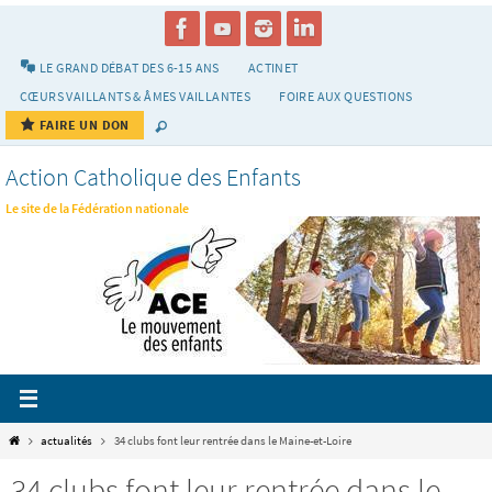
Passer
vers
le
LE GRAND DÉBAT DES 6-15 ANS
ACTINET
contenu
CŒURS VAILLANTS & ÂMES VAILLANTES
FOIRE AUX QUESTIONS
FAIRE UN DON
Action Catholique des Enfants
Le site de la Fédération nationale
Home
actualités
34 clubs font leur rentrée dans le Maine-et-Loire
34 clubs font leur rentrée dans le