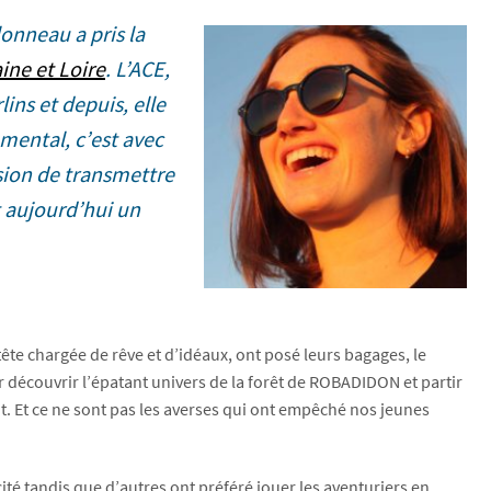
onneau a pris la
ine et Loire
. L’ACE,
lins et depuis, elle
mental, c’est avec
sion de transmettre
t aujourd’hui un
tête chargée de rêve et d’idéaux, ont posé leurs bagages, le
 découvrir l’épatant univers de la forêt de ROBADIDON et partir
t. Et ce ne sont pas les averses qui ont empêché nos jeunes
té tandis que d’autres ont préféré jouer les aventuriers en