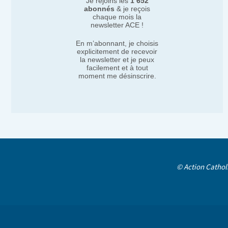
Je rejoins les
1 652
abonnés
& je reçois
chaque mois la
newsletter ACE !
En m’abonnant, je choisis
explicitement de recevoir
la newsletter et je peux
facilement et à tout
moment me désinscrire.
© Action Cathol