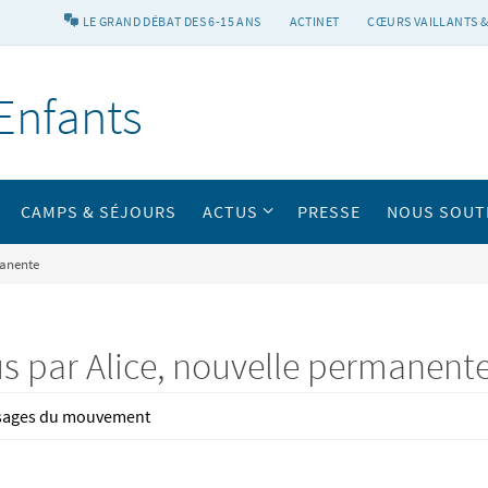
LE GRAND DÉBAT DES 6-15 ANS
ACTINET
CŒURS VAILLANTS &
Enfants
CAMPS & SÉJOURS
ACTUS
PRESSE
NOUS SOUT
manente
s par Alice, nouvelle permanent
isages du mouvement