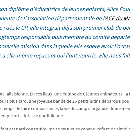
n diplôme d’éducatrice de jeunes enfants, Alice Foul
nte de l’association départementale de l’
ACE du Ma
: dès le CP, elle intégrait déjà son premier club de per
longtemps responsable puis membre du comité départe
uvelle mission dans laquelle elle espère avoir l’occa
 a elle-même reçues et qui l’ont nourrie. Elle nous fai
e jallaisienne. En ces lieux, une équipe de 6 jeunes animateurs, la 
ours plus tard, une joyeuse bande de 25 petits lutins débarque pour
s le temps de faire connaissance, la vie du camp s’organise doucemen
temps forts de la vie quotidienne.
fant est parti construire une somptueuse cabane, refuge de simplici