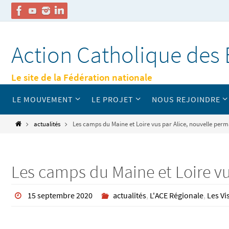
Passer
vers
Action Catholique des 
le
contenu
Le site de la Fédération nationale
Passer
LE MOUVEMENT
LE PROJET
NOUS REJOINDRE
vers
le
contenu
Home
actualités
Les camps du Maine et Loire vus par Alice, nouvelle per
Les camps du Maine et Loire vu
15 septembre 2020
actualités
,
L'ACE Régionale
,
Les V