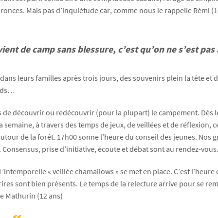
es ronces. Mais pas d’inquiétude car, comme nous le rappelle Rémi (10
vient de camp sans blessure, c’est qu’on ne s’est pa
ans leurs familles après trois jours, des souvenirs plein la tête et d
ands…
Ados de découvrir ou redécouvrir (pour la plupart) le campement. Dès
 semaine, à travers des temps de jeux, de veillées et de réflexion, 
autour de la forêt. 17h00 sonne l’heure du conseil des jeunes. Nos g
 Consensus, prise d’initiative, écoute et débat sont au rendez-vous
 L’intemporelle « veillée chamallows » se met en place. C’est l’heure
 sourires sont bien présents. Le temps de la relecture arrive pour 
ne Mathurin (12 ans)