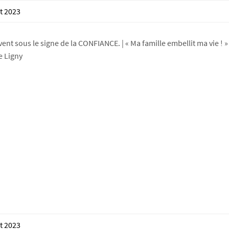
t 2023
nt sous le signe de la CONFIANCE. | « Ma famille embellit ma vie ! »
e Ligny
t 2023