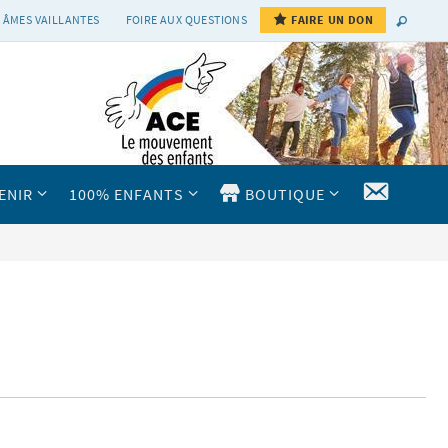
 ÂMES VAILLANTES
FOIRE AUX QUESTIONS
FAIRE UN DON
CONTAC
ENIR
100% ENFANTS
BOUTIQUE