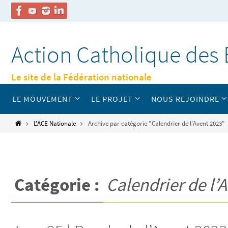
Passer
vers
Action Catholique des 
le
contenu
Le site de la Fédération nationale
Passer
LE MOUVEMENT
LE PROJET
NOUS REJOINDRE
vers
le
contenu
Home
L'ACE Nationale
Archive par catégorie "Calendrier de l’Avent 2023"
Catégorie :
Calendrier de l’