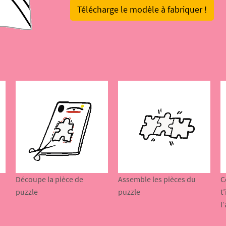
Télécharge le modèle à fabriquer !
Découpe la pièce de
Assemble les pièces du
C
puzzle
puzzle
t
l