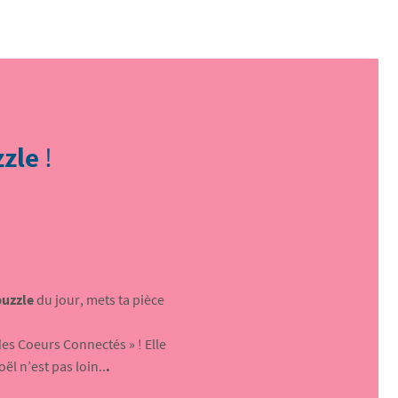
zzle
!
puzzle
du jour, mets ta pièce
des Coeurs Connectés » ! Elle
ël n’est pas loin..
.