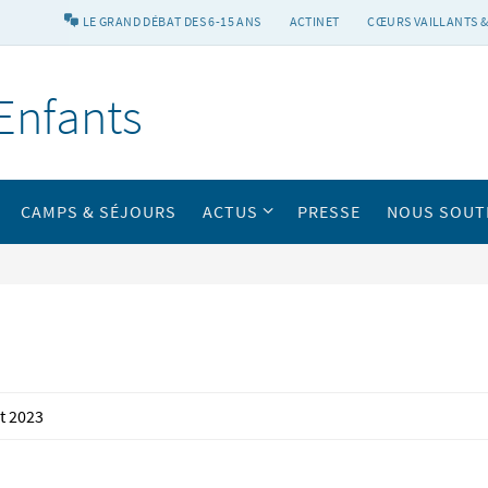
LE GRAND DÉBAT DES 6-15 ANS
ACTINET
CŒURS VAILLANTS &
Enfants
CAMPS & SÉJOURS
ACTUS
PRESSE
NOUS SOUT
t 2023