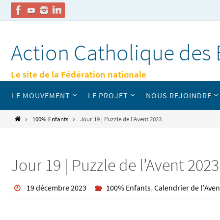
Passer
vers
Action Catholique des 
le
contenu
Le site de la Fédération nationale
Passer
LE MOUVEMENT
LE PROJET
NOUS REJOINDRE
vers
le
contenu
Home
100% Enfants
Jour 19 | Puzzle de l’Avent 2023
Jour 19 | Puzzle de l’Avent 2023
19 décembre 2023
100% Enfants
,
Calendrier de l’Aven