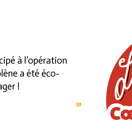
cipé à l’opération
olène a été éco-
ager !