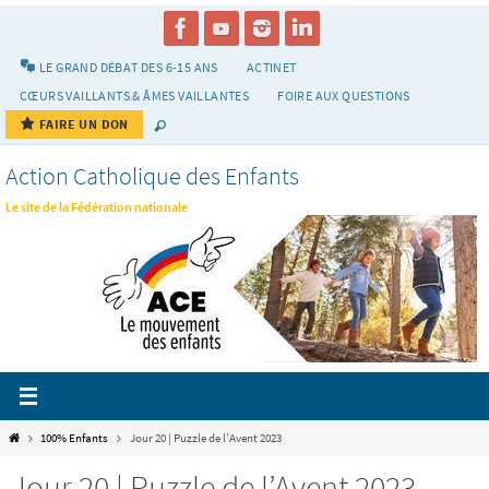
Passer
vers
le
LE GRAND DÉBAT DES 6-15 ANS
ACTINET
contenu
CŒURS VAILLANTS & ÂMES VAILLANTES
FOIRE AUX QUESTIONS
FAIRE UN DON
Action Catholique des Enfants
Le site de la Fédération nationale
Home
100% Enfants
Jour 20 | Puzzle de l’Avent 2023
Jour 20 | Puzzle de l’Avent 2023