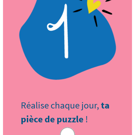
Réalise chaque jour,
ta
pièce de puzzle
!