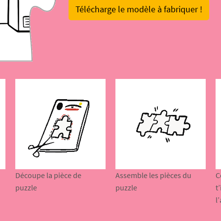
Télécharge le modèle à fabriquer !
Découpe la pièce de
Assemble les pièces du
C
puzzle
puzzle
t
l