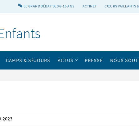
LE GRAND DÉBAT DES 6-15 ANS
ACTINET
CŒURS VAILLANTS &
Enfants
CAMPS & SÉJOURS
ACTUS
PRESSE
NOUS SOUT
t 2023