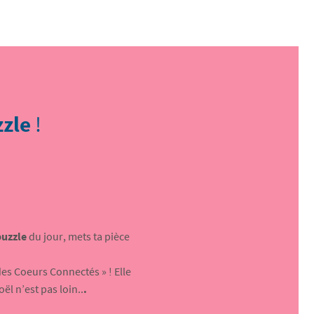
zzle
!
puzzle
du jour, mets ta pièce
des Coeurs Connectés » ! Elle
ël n’est pas loin..
.