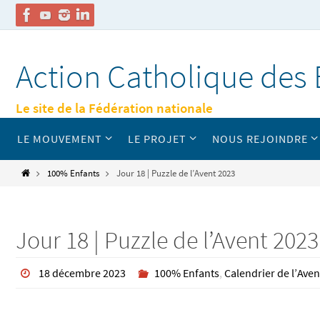
Passer
vers
Action Catholique des 
le
contenu
Le site de la Fédération nationale
Passer
LE MOUVEMENT
LE PROJET
NOUS REJOINDRE
vers
le
contenu
Home
100% Enfants
Jour 18 | Puzzle de l’Avent 2023
Jour 18 | Puzzle de l’Avent 2023
18 décembre 2023
100% Enfants
,
Calendrier de l’Aven