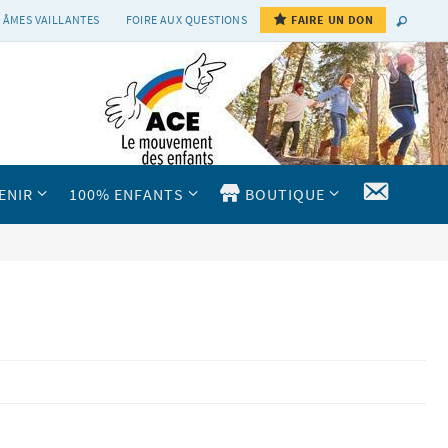
 ÂMES VAILLANTES
FOIRE AUX QUESTIONS
FAIRE UN DON
CONTAC
ENIR
100% ENFANTS
BOUTIQUE