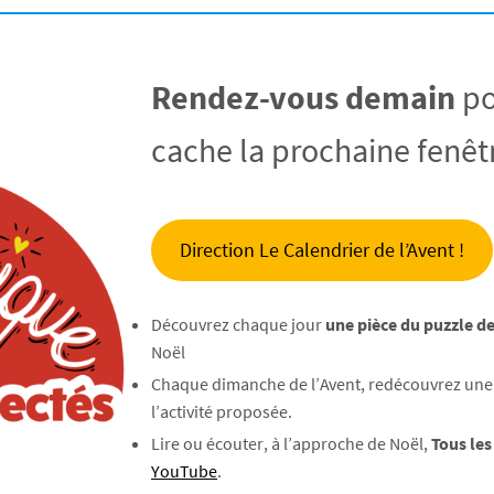
Rendez-vous demain
po
cache la prochaine fenêtr
Direction Le Calendrier de l’Avent !
Découvrez chaque jour
une pièce du puzzle de
Noël
Chaque dimanche de l’Avent, redécouvrez une d
l’activité proposée.
Lire ou écouter, à l’approche de Noël,
Tous les
YouTube
.