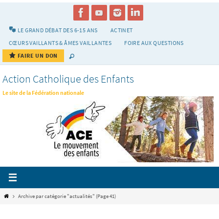
Passer
vers
le
LE GRAND DÉBAT DES 6-15 ANS
ACTINET
contenu
CŒURS VAILLANTS & ÂMES VAILLANTES
FOIRE AUX QUESTIONS
FAIRE UN DON
Action Catholique des Enfants
Le site de la Fédération nationale
Home
Archive par catégorie "actualités"
(Page 41)