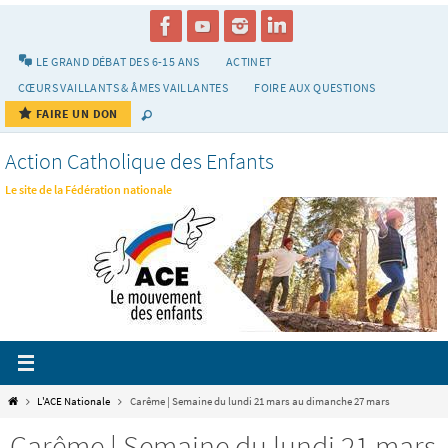
Passer
vers
le
LE GRAND DÉBAT DES 6-15 ANS
ACTINET
contenu
CŒURS VAILLANTS & ÂMES VAILLANTES
FOIRE AUX QUESTIONS
FAIRE UN DON
Action Catholique des Enfants
Le site de la Fédération nationale
Home
L'ACE Nationale
Carême | Semaine du lundi 21 mars au dimanche 27 mars
Carême | Semaine du lundi 21 mars