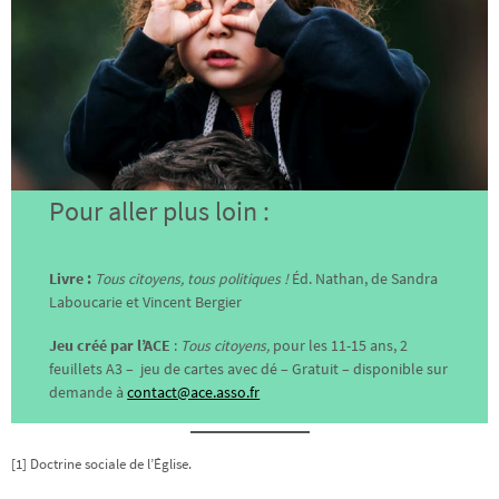
Pour aller plus loin :
Livre :
Tous citoyens, tous politiques !
Éd. Nathan, de Sandra
Laboucarie et Vincent Bergier
Jeu créé par l’ACE
:
Tous citoyens,
pour les 11-15 ans, 2
feuillets A3 – jeu de cartes avec dé – Gratuit – disponible sur
demande à
contact@ace.asso.fr
[1] Doctrine sociale de l’Église.