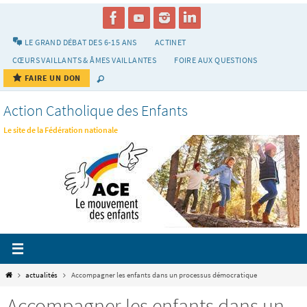
Passer
vers
le
LE GRAND DÉBAT DES 6-15 ANS
ACTINET
contenu
CŒURS VAILLANTS & ÂMES VAILLANTES
FOIRE AUX QUESTIONS
FAIRE UN DON
Action Catholique des Enfants
Le site de la Fédération nationale
Home
actualités
Accompagner les enfants dans un processus démocratique
Accompagner les enfants dans un