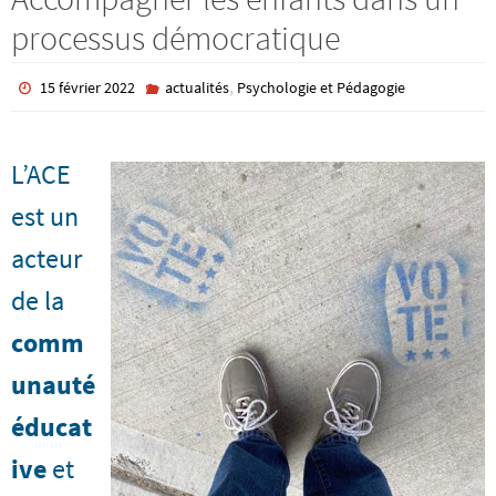
processus démocratique
,
15 février 2022
actualités
Psychologie et Pédagogie
L’ACE
est un
acteur
de la
comm
unauté
éducat
ive
et