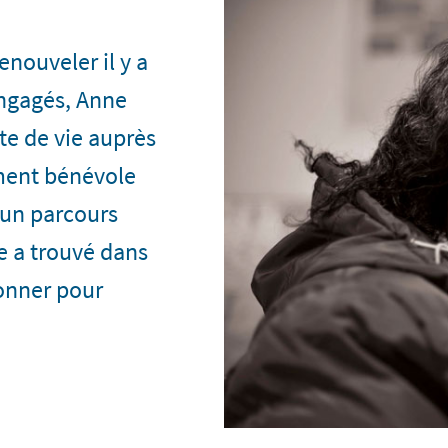
enouveler il y a
ngagés, Anne
nte de vie auprès
ment bénévole
 un parcours
e a trouvé dans
donner pour