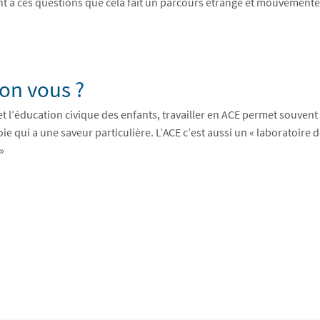
nt à ces questions que cela fait un parcours étrange et mouvement
lon vous ?
 et l’éducation civique des enfants, travailler en ACE permet souven
oie qui a une saveur particulière. L’ACE c’est aussi un « laboratoire
»