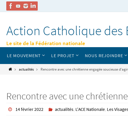
Passer
vers
Action Catholique des 
le
contenu
Le site de la Fédération nationale
Passer
LE MOUVEMENT
LE PROJET
NOUS REJOINDRE
vers
le
contenu
Home
actualités
Rencontre avec une chrétienne engagée soucieuse d’agir 
Rencontre avec une chrétienne 
14 février 2022
actualités
,
L'ACE Nationale
,
Les Visag