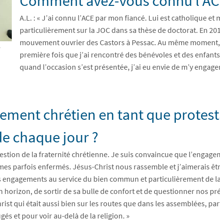
Comment avez-vous connu l’AC
A.L. : « J’ai connu l’ACE par mon fiancé. Lui est catholique et 
particulièrement sur la JOC dans sa thèse de doctorat. En 
mouvement ouvrier des Castors à Pessac. Au même moment, au 
e
première fois que j’ai rencontré des bénévoles et des enfan
quand l’occasion s’est présentée, j’ai eu envie de m’y engag
ment chrétien en tant que protest
de chaque jour ?
 question de la fraternité chrétienne. Je suis convaincue que l’eng
ommes parfois enfermés. Jésus-Christ nous rassemble et j’aimerais ê
 engagements au service du bien commun et particulièrement de l
 horizon, de sortir de sa bulle de confort et de questionner nos pr
Christ qui était aussi bien sur les routes que dans les assemblées, parf
és et pour voir au-delà de la religion. »