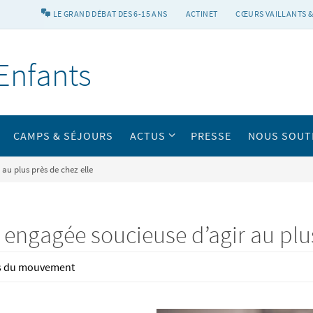
LE GRAND DÉBAT DES 6-15 ANS
ACTINET
CŒURS VAILLANTS &
Enfants
CAMPS & SÉJOURS
ACTUS
PRESSE
NOUS SOUT
au plus près de chez elle
engagée soucieuse d’agir au plus
es du mouvement