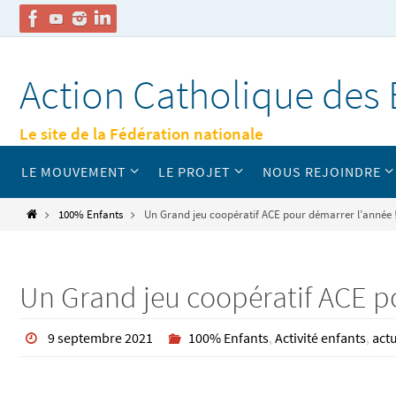
Passer
vers
Action Catholique des 
le
contenu
Le site de la Fédération nationale
Passer
LE MOUVEMENT
LE PROJET
NOUS REJOINDRE
vers
le
contenu
Home
100% Enfants
Un Grand jeu coopératif ACE pour démarrer l’année 
Un Grand jeu coopératif ACE po
9 septembre 2021
100% Enfants
,
Activité enfants
,
actu