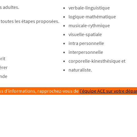
s adultes.
verbale-linguistique
logique-mathématique
 toutes les étapes proposées.
musicale-rythmique
visuelle-spatiale
intra personnelle
interpersonnelle
rit
corporelle-kinesthésique et
érer
naturaliste.
onde
us d’informations, rapprochez-vous de
l’équipe ACE sur votre dépa