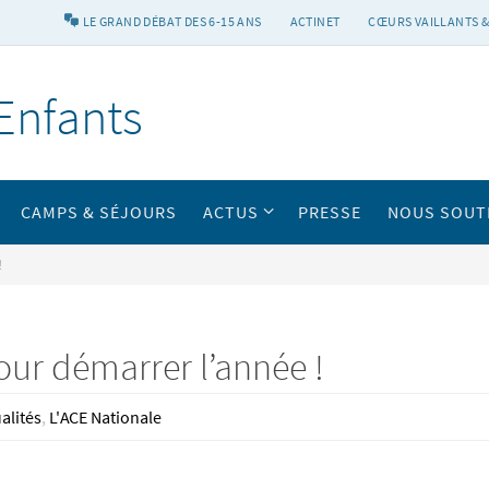
LE GRAND DÉBAT DES 6-15 ANS
ACTINET
CŒURS VAILLANTS &
Enfants
CAMPS & SÉJOURS
ACTUS
PRESSE
NOUS SOUT
!
ur démarrer l’année !
alités
,
L'ACE Nationale