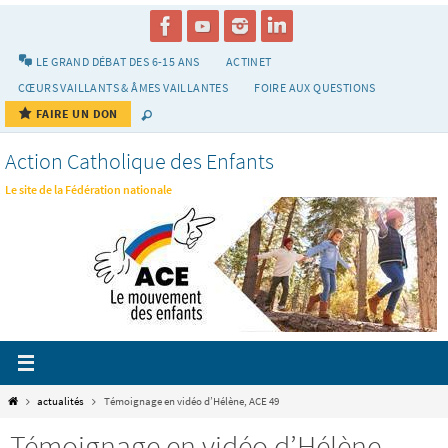
Passer
vers
le
LE GRAND DÉBAT DES 6-15 ANS
ACTINET
contenu
CŒURS VAILLANTS & ÂMES VAILLANTES
FOIRE AUX QUESTIONS
FAIRE UN DON
Action Catholique des Enfants
Le site de la Fédération nationale
Home
actualités
Témoignage en vidéo d’Hélène, ACE 49
Témoignage en vidéo d’Hélène,