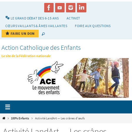
Passer
vers
le
LE GRAND DÉBAT DES 6-15 ANS
ACTINET
contenu
CŒURS VAILLANTS & ÂMES VAILLANTES
FOIRE AUX QUESTIONS
FAIRE UN DON
Action Catholique des Enfants
Le site de la Fédération nationale
Home
100% Enfants
Activité LandArt — Les crânes d’œufs
Activité LandArt — Les crânes