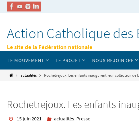
Passer
vers
Action Catholique des 
le
contenu
Le site de la Fédération nationale
Passer
LE MOUVEMENT
LE PROJET
NOUS REJOINDRE
vers
le
contenu
Home
actualités
Rochetrejoux. Les enfants inaugurent leur collecteur de
Rochetrejoux. Les enfants inau
15 juin 2021
actualités
,
Presse