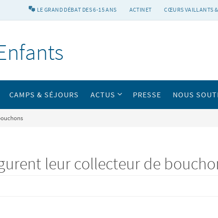
LE GRAND DÉBAT DES 6-15 ANS
ACTINET
CŒURS VAILLANTS &
Enfants
CAMPS & SÉJOURS
ACTUS
PRESSE
NOUS SOUT
 bouchons
gurent leur collecteur de boucho