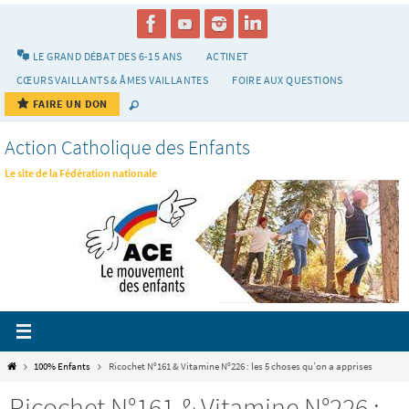
Passer
vers
le
LE GRAND DÉBAT DES 6-15 ANS
ACTINET
contenu
CŒURS VAILLANTS & ÂMES VAILLANTES
FOIRE AUX QUESTIONS
FAIRE UN DON
Action Catholique des Enfants
Le site de la Fédération nationale
Home
100% Enfants
Ricochet N°161 & Vitamine N°226 : les 5 choses qu’on a apprises
Ricochet N°161 & Vitamine N°226 :