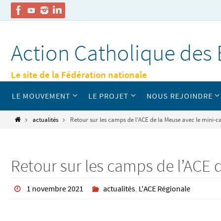
Passer
vers
Action Catholique des 
le
contenu
Le site de la Fédération nationale
Passer
LE MOUVEMENT
LE PROJET
NOUS REJOINDRE
vers
le
contenu
Home
actualités
Retour sur les camps de l’ACE de la Meuse avec le mini-c
Retour sur les camps de l’ACE 
1 novembre 2021
actualités
,
L'ACE Régionale