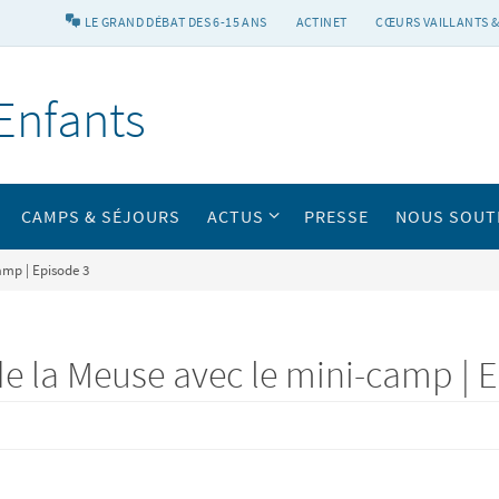
LE GRAND DÉBAT DES 6-15 ANS
ACTINET
CŒURS VAILLANTS &
Enfants
CAMPS & SÉJOURS
ACTUS
PRESSE
NOUS SOUT
amp | Episode 3
de la Meuse avec le mini-camp | 