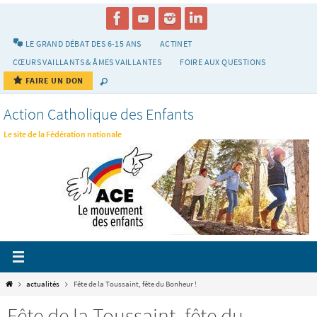
Passer
vers
le
LE GRAND DÉBAT DES 6-15 ANS
ACTINET
contenu
CŒURS VAILLANTS & ÂMES VAILLANTES
FOIRE AUX QUESTIONS
FAIRE UN DON
Action Catholique des Enfants
Le site de la Fédération nationale
Home
actualités
Fête de la Toussaint, fête du Bonheur !
Fête de la Toussaint, fête du