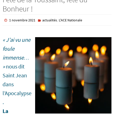
Bonheur !
,
1 novembre 2021
actualités
L'ACE Nationale
« J’ai vu une
foule
immense…
»
nous dit
Saint Jean
dans
l’Apocalypse
.
La