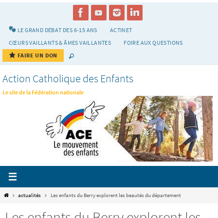
Passer
vers
le
LE GRAND DÉBAT DES 6-15 ANS
ACTINET
contenu
CŒURS VAILLANTS & ÂMES VAILLANTES
FOIRE AUX QUESTIONS
FAIRE UN DON
Action Catholique des Enfants
Le site de la Fédération nationale
Home
actualités
Les enfants du Berry explorent les beautés du département
Les enfants du Berry explorent les