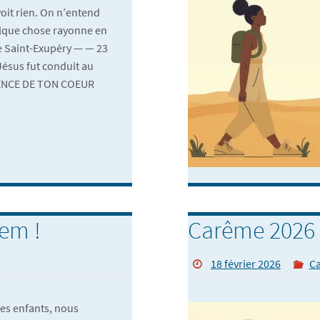
oit rien. On n’entend
lque chose rayonne en
de Saint-Exupéry — — 23
Jésus fut conduit au
ENCE DE TON COEUR
em !
Carême 2026 
18 février 2026
C
des enfants, nous