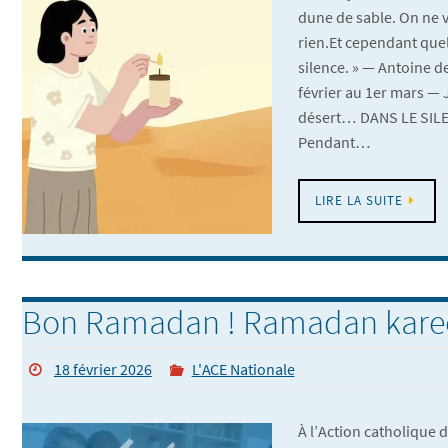
dune de sable. On ne v
rien.Et cependant que
silence. » — Antoine 
février au 1er mars — 
désert… DANS LE SIL
Pendant…
LIRE LA SUITE
Bon Ramadan ! Ramadan kare
18 février 2026
L'ACE Nationale
À l’Action catholique 