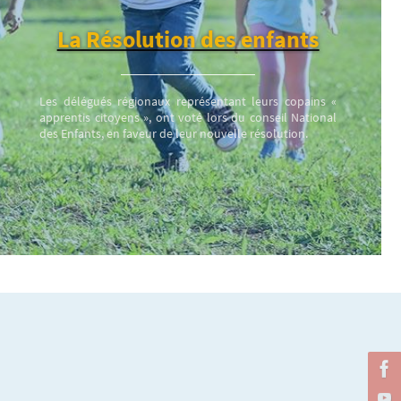
La Résolution des enfants
Les délégués régionaux représentant leurs copains «
apprentis citoyens », ont voté lors du conseil National
des Enfants, en faveur de leur nouvelle résolution.