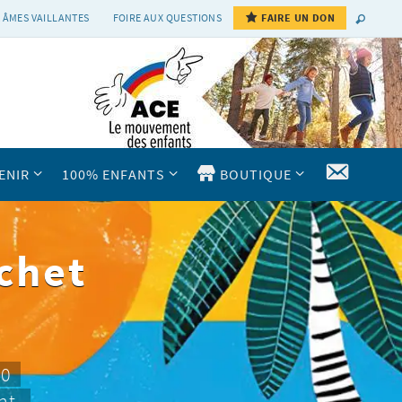
 ÂMES VAILLANTES
FOIRE AUX QUESTIONS
FAIRE UN DON
CONTAC
ENIR
100% ENFANTS
BOUTIQUE
chet
10
nt.