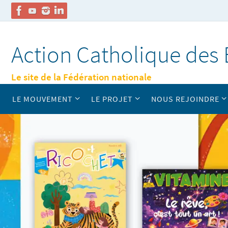
Passer
vers
Action Catholique des 
le
contenu
Le site de la Fédération nationale
Passer
LE MOUVEMENT
LE PROJET
NOUS REJOINDRE
vers
le
contenu