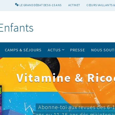
LE GRAND DÉBAT DES 6-15 ANS
ACTINET
CŒURS VAILLANTS &
Enfants
CAMPS & SÉJOURS
ACTUS
PRESSE
NOUS SOUT
Vitamine & Rico
Abonne-toi aux revues des 6-
ans ou 11-15 ans dès maintena