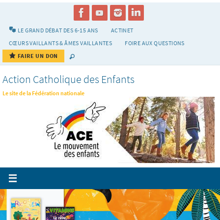
Passer
vers
le
LE GRAND DÉBAT DES 6-15 ANS
ACTINET
contenu
CŒURS VAILLANTS & ÂMES VAILLANTES
FOIRE AUX QUESTIONS
FAIRE UN DON
Action Catholique des Enfants
Le site de la Fédération nationale