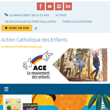
Passer
vers
le
LE GRAND DÉBAT DES 6-15 ANS
ACTINET
contenu
CŒURS VAILLANTS & ÂMES VAILLANTES
FOIRE AUX QUESTIONS
FAIRE UN DON
Action Catholique des Enfants
Le site de la Fédération nationale