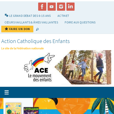
Passer
vers
le
LE GRAND DÉBAT DES 6-15 ANS
ACTINET
contenu
CŒURS VAILLANTS & ÂMES VAILLANTES
FOIRE AUX QUESTIONS
FAIRE UN DON
Action Catholique des Enfants
Le site de la Fédération nationale