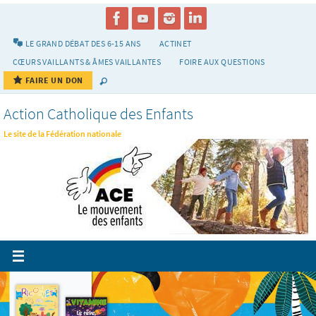
Passer
vers
le
LE GRAND DÉBAT DES 6-15 ANS
ACTINET
contenu
CŒURS VAILLANTS & ÂMES VAILLANTES
FOIRE AUX QUESTIONS
FAIRE UN DON
Action Catholique des Enfants
Le site de la Fédération nationale