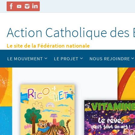
Passer
vers
Action Catholique des 
le
contenu
Le site de la Fédération nationale
Passer
LE MOUVEMENT
LE PROJET
NOUS REJOINDRE
vers
le
contenu