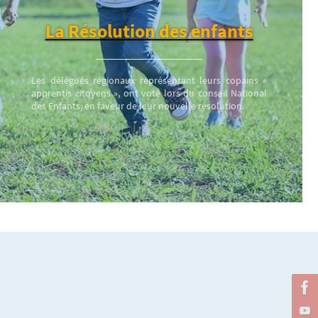
La Résolution des enfants
Les délégués régionaux représentant leurs copains «
apprentis citoyens », ont voté lors du conseil National
des Enfants, en faveur de leur nouvelle résolution.