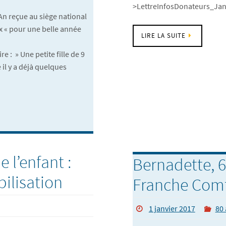
>LettreInfosDonateurs_Ja
An reçue au siège national
 « pour une belle année
LIRE LA SUITE
re : » Une petite fille de 9
e il y a déjà quelques
 l’enfant :
Bernadette, 
bilisation
Franche Com
1 janvier 2017
80 