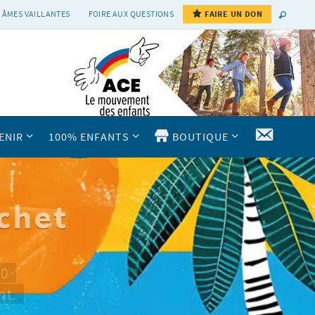
 ÂMES VAILLANTES
FOIRE AUX QUESTIONS
FAIRE UN DON
CONTAC
ENIR
100% ENFANTS
BOUTIQUE
chet
10
nt.