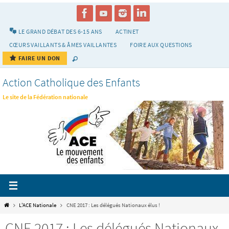
Passer
vers
le
LE GRAND DÉBAT DES 6-15 ANS
ACTINET
contenu
CŒURS VAILLANTS & ÂMES VAILLANTES
FOIRE AUX QUESTIONS
FAIRE UN DON
Action Catholique des Enfants
Le site de la Fédération nationale
Home
L'ACE Nationale
CNE 2017 : Les délégués Nationaux élus !
CNE 2017 : Les délégués Nationaux