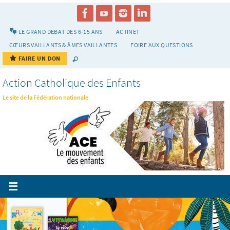
Passer
vers
le
LE GRAND DÉBAT DES 6-15 ANS
ACTINET
contenu
CŒURS VAILLANTS & ÂMES VAILLANTES
FOIRE AUX QUESTIONS
FAIRE UN DON
Action Catholique des Enfants
Le site de la Fédération nationale