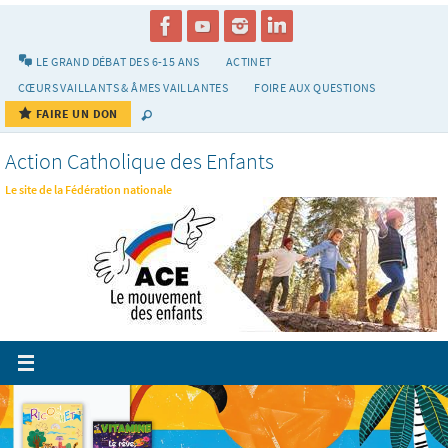
Passer
vers
le
LE GRAND DÉBAT DES 6-15 ANS
ACTINET
contenu
CŒURS VAILLANTS & ÂMES VAILLANTES
FOIRE AUX QUESTIONS
FAIRE UN DON
Action Catholique des Enfants
Le site de la Fédération nationale